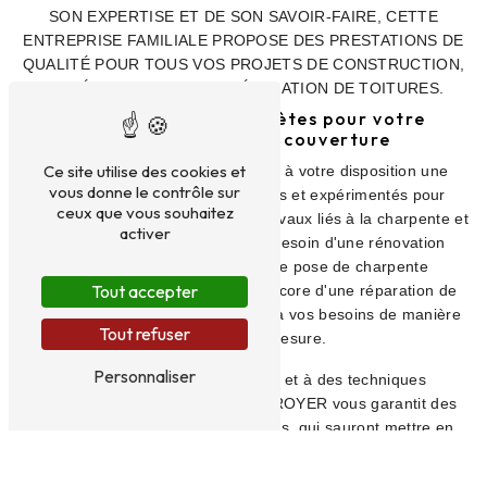
SON EXPERTISE ET DE SON SAVOIR-FAIRE, CETTE
ENTREPRISE FAMILIALE PROPOSE DES PRESTATIONS DE
QUALITÉ POUR TOUS VOS PROJETS DE CONSTRUCTION,
DE RÉNOVATION OU DE RÉPARATION DE TOITURES.
Des prestations complètes pour votre
charpente et votre couverture
Ce site utilise des cookies et
MACONNERIE JEAN ROYER met à votre disposition une
vous donne le contrôle sur
équipe de professionnels qualifiés et expérimentés pour
ceux que vous souhaitez
prendre en charge tous types de travaux liés à la charpente et
activer
à la couverture. Que vous ayez besoin d'une rénovation
complète de votre toiture, d'une pose de charpente
Tout accepter
traditionnelle ou industrielle, ou encore d'une réparation de
fuites, l'entreprise saura répondre à vos besoins de manière
Tout refuser
efficace et sur mesure.
Personnaliser
Grâce à un matériel de qualité et à des techniques
innovantes, MACONNERIE JEAN ROYER vous garantit des
réalisations durables et esthétiques, qui sauront mettre en
valeur votre habitation tout en assurant une protection
optimale contre les intempéries.