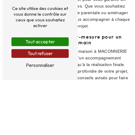
résultat à la hauteur de vos attentes. Que vous souhaitiez
Ce site utilise des cookies et
agrandir votre salon, créer une suite parentale ou aménager
vous donne le contrôle sur
ceux que vous souhaitez
une véranda, notre équipe saura vous accompagner à chaque
activer
étape de votre projet.
Un accompagnement sur-mesure pour un
Tout accepter
projet clé en main
Confier votre projet d'extension de maison à MACONNERIE
Tout refuser
JEAN ROYER, c'est bénéficier d'un accompagnement
Personnaliser
personnalisé de la conception jusqu'à la réalisation finale.
Nous vous proposons une étude approfondie de votre projet,
un suivi régulier du chantier et des conseils avisés pour faire
les meilleurs choix en matière de matériaux et de finitions.
Notre objectif est de vous offrir une prestation clé en main,
conforme à vos besoins et à votre budget.
Des réalisations de qualité et des délais
respectés
Chez MACONNERIE JEAN ROYER, la qualité de nos
réalisations est notre priorité. Nous travaillons avec des