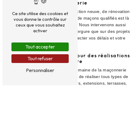
de maçonnerie
Que vous ayez un projet de construction neuve, de rénovation
Ce site utilise des cookies et
ou d'agrandissement, notre équipe de maçons qualifiés est là
vous donne le contrôle sur
ceux que vous souhaitez
pour répondre à tous vos besoins. Nous intervenons aussi
activer
bien sur des chantiers de petite envergure que sur des projets
plus complexes, en veillant à respecter vos délais et votre
budget.
Tout accepter
Des compétences variées pour des réalisations
Tout refuser
sur-mesure
Personnaliser
Grâce à notre expertise dans le domaine de la maçonnerie
générale, nous sommes en mesure de réaliser tous types de
travaux : fondations, murs, escaliers, extensions, terrasses,
etc. Notre équipe saura vous conseiller et vous accompagner
tout au long de votre projet, de sa conception à sa réalisation.
Une entreprise de confiance à votre écoute
Chez MACONNERIE JEAN ROYER (MACONNERIE
CHOMARAT), la satisfaction de nos clients est notre priorité.
Nous attachons une importance particulière à la qualité de nos